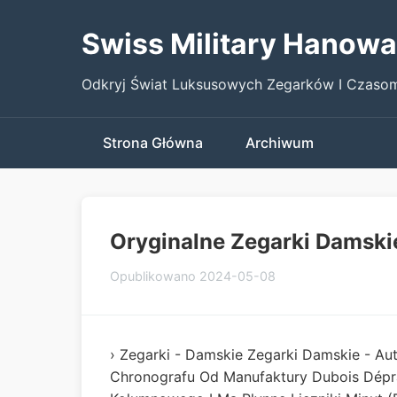
Swiss Military Hanowa
Odkryj Świat Luksusowych Zegarków I Czasom
Strona Główna
Archiwum
Oryginalne Zegarki Damski
Opublikowano 2024-05-08
› Zegarki - Damskie Zegarki Damskie - 
Chronografu Od Manufaktury Dubois Dépra