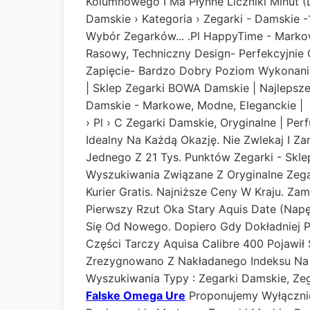
Kolumnowego I Ma Płynne Liczniki Minut (d
Damskie › Kategoria › Zegarki - Damskie 
Wybór Zegarków... .pl HappyTime - Markow
Rasowy, Techniczny Design- Perfekcyjnie
Zapięcie- Bardzo Dobry Poziom Wykonania
| Sklep Zegarki BOWA Damskie | Najlepsz
Damskie - Markowe, Modne, Eleganckie |
› Pl › C Zegarki Damskie, Oryginalne | Pe
Idealny Na Każdą Okazję. Nie Zwlekaj I
Jednego Z 21 Tys. Punktów Zegarki - Skle
Wyszukiwania Związane Z Oryginalne Zega
Kurier Gratis. Najniższe Ceny W Kraju. Z
Pierwszy Rzut Oka Stary Aquis Date (napę
Się Od Nowego. Dopiero Gdy Dokładniej P
Części Tarczy Aquisa Calibre 400 Pojawił 
Zrezygnowano Z Nakładanego Indeksu Na G
Wyszukiwania Typy : Zegarki Damskie, Zeg
Falske Omega Ure
Proponujemy Wyłącznie