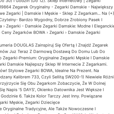
o 30) I Godzin (do 12). Sklep Internetowy | Zegarki
-19864 Zegarek Oryginalny - Zegarki Damskie - Największy
e Zegarki | Damskie I Męskie - Sklep Z Zegarkam... Na (+
 Czytelny- Bardzo Wygodny, Dobrze Zrobiony Pasek I
 › Zegarki - Damskie Zegarki Damskie: Modne I Elegancki
e Ceny Zegarków BOWA › Zegarki › Damskie Zegarki
rfumeria DOUGLAS Zainspiruj Się Ofertą I Znajdź Zegarek
 Zamów Juz Teraz Z Darmową Dostawą Do Domu Lub Do
p Zegarki-Premium: Oryginalne Zegarki Męskie I Damskie
rki Damskie Najlepszy Sklep W Internecie Z Zegarkami.
amów! Stylowe Zegarki BOWA, Idealne Na Prezent. Na
dzany Kalibrem 733, Czyli Sellitą SW200-1) Niewiele Różni
rzyjrzycie Się Obu Zegarkom Zobaczycie, Że W Dolnej
Się Napis '5 DAYS', Okienko Datownika Jest Większe I
odzinie 6. Także Kolor Tarczy Jest Inny. Powiązane
arki Męskie, Zegarki Dziecięce
 Oryginalne Tradycyjne, Ale Także Nowoczesne I