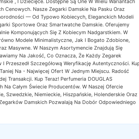
skie , I Dziecięce. Dostępne Są One W Wielu Wariantach
ach Cenowych. Nasze Zegarki Damskie Na Pasku Oraz
żnorodności — Od Typowo Kobiecych, Eleganckich Modeli
egarki Sportowe Oraz Smartwatche Damskie. Oferujemy
lnie Komponujących Się Z Kobiecym Nadgarstkiem. W
ówno Modele Minimalistyczne, Jak I Bogato Zdobione,
raz Masywne. W Naszym Asortymencie Znajdują Się
Stawiamy Na Jakość, Co Oznacza, Że Każdy Zegarek
 Przeszedł Szczegółową Weryfikację Autentyczności. Ku
Taniej Na - Najwięcej Ofert W Jednym Miejscu. Radość
ej Transakcji. Kup Teraz! Perfumeria DOUGLAS
h Na Całym Świecie Producentów. W Naszej Ofercie
ie, Szwedzkie, Niemieckie, Hiszpańskie, Holenderskie Oraz
je Zegarków Damskich Pozwalają Na Dobór Odpowiedniego