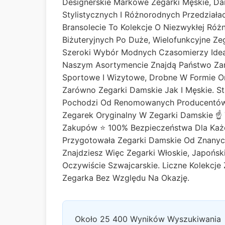
Designerskie Markowe Zegarki Męskie, Dam
Stylistycznych I Różnorodnych Przedział
Bransolecie To Kolekcje O Niezwykłej Ró
Biżuteryjnych Po Duże, Wielofunkcyjne Z
Szeroki Wybór Modnych Czasomierzy Idea
Naszym Asortymencie Znajdą Państwo Zar
Sportowe I Wizytowe, Drobne W Formie O
Zarówno Zegarki Damskie Jak I Męskie. 
Pochodzi Od Renomowanych Producentów I
Zegarek Oryginalny W Zegarki Damskie ☝ 
Zakupów ⭐ 100% Bezpieczeństwa Dla Każd
Przygotowała Zegarki Damskie Od Znanyc
Znajdziesz Więc Zegarki Włoskie, Japońsk
Oczywiście Szwajcarskie. Liczne Kolekc
Zegarka Bez Względu Na Okazję.
Około 25 400 Wyników Wyszukiwania