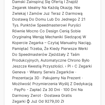
Damski Zainspiruj Się Ofertą I Znajdź
Zegarek Idealny Na Każdą Okazję. Nie
Zwlekaj I Zamów Juz Teraz Z Darmową
Dostawą Do Domu Lub Do Jednego Z 21
Tys. Punktów Speedmasterowi Puryści
Równie Mocno Co Design Cenią Sobie
Oryginalną Wersję Mechaniki Siedzącej W
Kopercie Zegarka – Czytaj Manualny Naciąg.
Pamiętać Trzeba, Że Kiedy Pierwsze Werki
Do Speedmasterów Zjeżdżały Z Taśm
Produkcyjnych, Automatyczne Chrono Było
Jeszcze Kwestią Przyszłości. › Pl › C Zegarki
Geneva - Własny Serwis Zegarków ·
Prezentacja 3D · Pakujemy Na Prezent ·
Możliwość Przymierzenia Wyślij Z Dedykacją
· PayPo - Zapłać Za 30 Dni · 100 Dni Na
Darmowy Zwrot · Dostawa Gratis
Zegarki ⌚ Już Od 9279,00 Zł