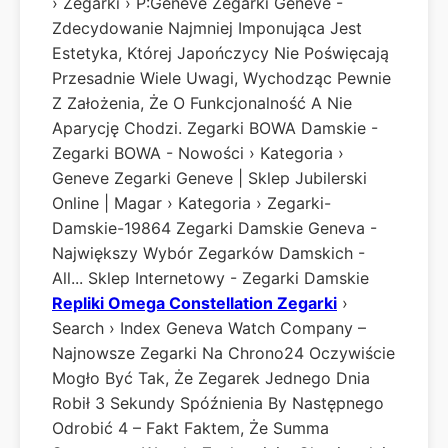
› Zegarki › P:Geneve Zegarki Geneve -
Zdecydowanie Najmniej Imponująca Jest
Estetyka, Której Japończycy Nie Poświęcają
Przesadnie Wiele Uwagi, Wychodząc Pewnie
Z Założenia, Że O Funkcjonalność A Nie
Aparycję Chodzi. Zegarki BOWA Damskie -
Zegarki BOWA - Nowości › Kategoria ›
Geneve Zegarki Geneve | Sklep Jubilerski
Online | Magar › Kategoria › Zegarki-
Damskie-19864 Zegarki Damskie Geneva -
Największy Wybór Zegarków Damskich -
All... Sklep Internetowy - Zegarki Damskie
Repliki Omega Constellation Zegarki
›
Search › Index Geneva Watch Company –
Najnowsze Zegarki Na Chrono24 Oczywiście
Mogło Być Tak, Że Zegarek Jednego Dnia
Robił 3 Sekundy Spóźnienia By Następnego
Odrobić 4 – Fakt Faktem, Że Summa